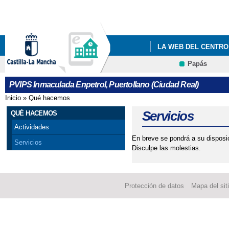
Pa
co
pri
LA WEB DEL CENTRO
Papás
PVIPS Inmaculada Enpetrol, Puertollano (Ciudad Real)
Inicio
»
Qué hacemos
Se encuentra usted aquí
Servicios
QUÉ HACEMOS
Actividades
En breve se pondrá a su disposic
Servicios
Disculpe las molestias.
Protección de datos
Mapa del sit